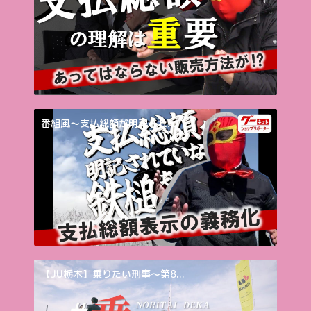
番組風～支払総額が明記され...
【JU栃木】乗りたい刑事～第8...