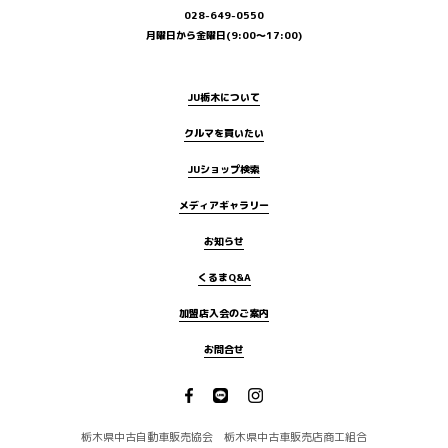
028-649-0550
月曜日から金曜日(9:00～17:00)
JU栃木について
クルマを買いたい
JUショップ検索
メディアギャラリー
お知らせ
くるまQ&A
加盟店入会のご案内
お問合せ
栃木県中古自動車販売協会 栃木県中古車販売店商工組合