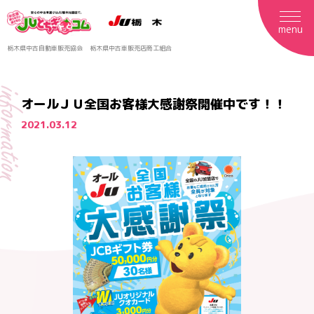
menu
栃木県中古自動車販売協会
栃木県中古車販売店商工組合
formation
オールＪＵ全国お客様大感謝祭開催中です！！
2021.03.12