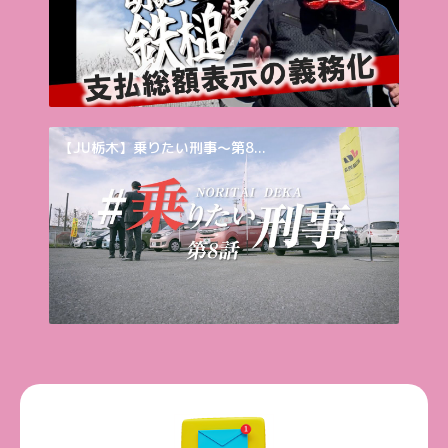
【JU栃木】乗りたい刑事～第8...