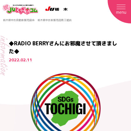
menu
栃木県中古自動車販売協会
栃木県中古車販売店商工組合
formation
◆RADIO BERRYさんにお邪魔させて頂きまし
た◆
2022.02.11