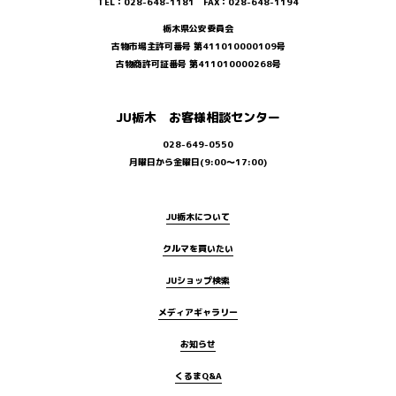
TEL：028-648-1181 FAX：028-648-1194
栃木県公安委員会
古物市場主許可番号 第411010000109号
古物商許可証番号 第411010000268号
JU栃木 お客様相談センター
028-649-0550
月曜日から金曜日(9:00～17:00)
JU栃木について
クルマを買いたい
JUショップ検索
メディアギャラリー
お知らせ
くるまQ&A