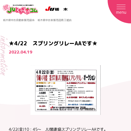
menu
栃木県中古自動車販売協会
栃木県中古車販売店商工組合
formation
★4/22 スプリングリレーAAです★
2022.04.19
4/22(金)10：45～ JU関連協スプリングリレーAAです。