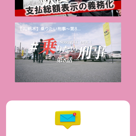
【JU栃木】乗りたい刑事～第8...