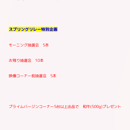
お問合わせ
スプリングリレー特別企画
加盟店様向け
お客様相談窓口
モーニング抽選会 5本
お残り抽選会 10本
映像コーナー前抽選会 5本
プライムバージンコーナー5台以上出品で 和牛(500g)プレゼント