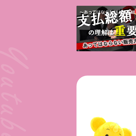
～あってはならない！支払総..
outube