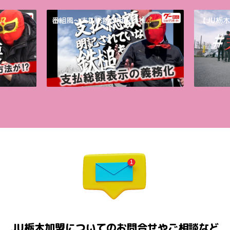
.
番組風～支払総額が明記され...
【JU栃木
JU栃木加盟についてのお問合せやご相談など