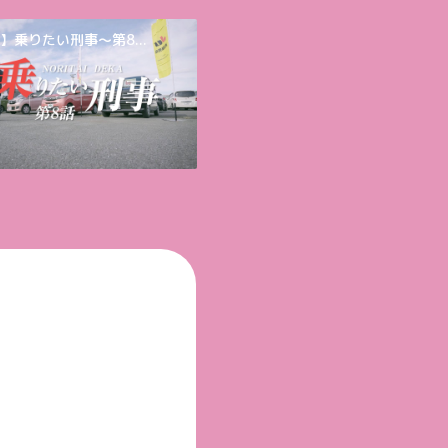
】乗りたい刑事～第8...