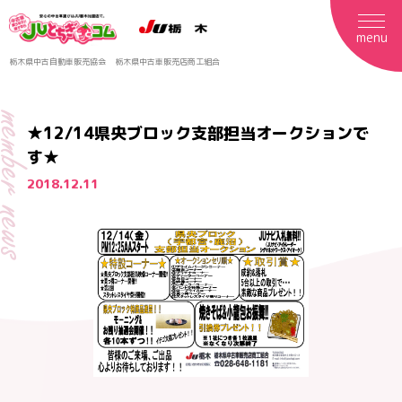
menu
栃木県中古自動車販売協会
栃木県中古車販売店商工組合
mber news
★12/14県央ブロック支部担当オークションで
す★
2018.12.11