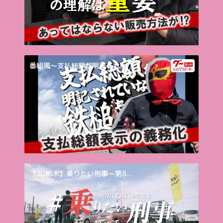
番組風～支払総額が明記され...
【JU栃木】乗りたい刑事～第8...