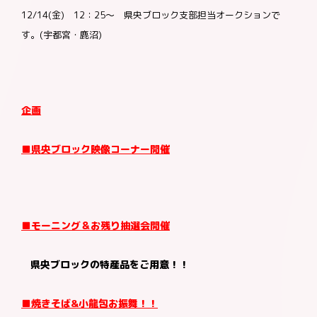
12/14(金) 12：25～ 県央ブロック支部担当オークションで
す。(宇都宮・鹿沼)
お問合わせ
加盟店様向け
お客様相談窓口
企画
■県央ブロック映像コーナー開催
■モーニング＆お残り抽選会
開催
県央ブロックの特産品をご用意！！
■焼きそば&小龍包お振舞！！