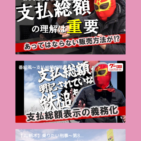
番組風～支払総額が明記され...
【JU栃木】乗りたい刑事～第8...