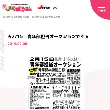
menu
栃木県中古自動車販売協会
栃木県中古車販売店商工組合
mber news
★2/15 青年部担当オークションです★
2019.02.08