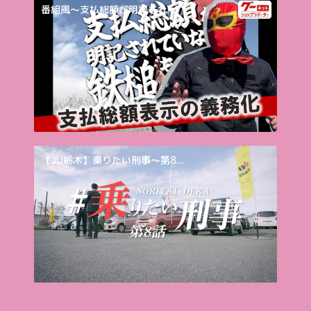
番組風～支払総額が明記され...
【JU栃木】乗りたい刑事～第8...