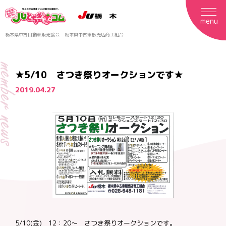
menu
栃木県中古自動車販売協会
栃木県中古車販売店商工組合
mber news
★5/10 さつき祭りオークションです★
2019.04.27
5/10(金) 12：20～ さつき祭りオークションです。