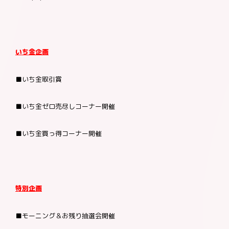
お問合わせ
いち金企画
加盟店様向け
お客様相談窓口
■いち金取引賞
■いち金ゼロ売尽しコーナー開催
■いち金買っ得コーナー開催
特別企画
■モーニング＆お残り抽選会開催